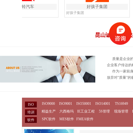
江铃汽车
好孩子集团
汽车
好孩子集团
昆山诚伟——您
质量是企业的
企业客户传达的
作为一家前身为
放弃对“质量”的
ISO9000
ISO9001
ISO50001
ISO14001
TS16949
ISO
精益生产
六西格玛
IE工业工程
5S管理
现场管理
培训
SPC软件
MES软件
FMEA软件
软件