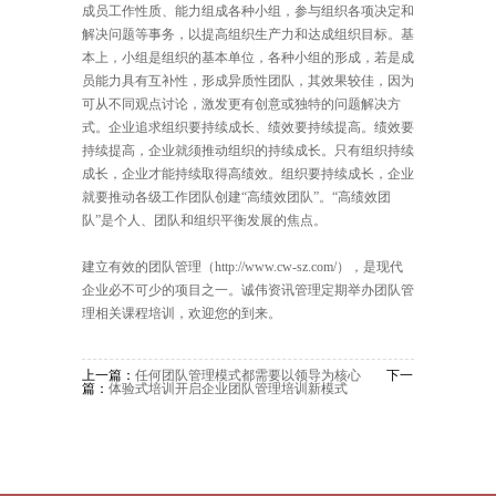
成员工作性质、能力组成各种小组，参与组织各项决定和
解决问题等事务，以提高组织生产力和达成组织目标。基
本上，小组是组织的基本单位，各种小组的形成，若是成
员能力具有互补性，形成异质性团队，其效果较佳，因为
可从不同观点讨论，激发更有创意或独特的问题解决方
式。企业追求组织要持续成长、绩效要持续提高。绩效要
持续提高，企业就须推动组织的持续成长。只有组织持续
成长，企业才能持续取得高绩效。组织要持续成长，企业
就要推动各级工作团队创建“高绩效团队”。“高绩效团
队”是个人、团队和组织平衡发展的焦点。
建立
有效的团队管理
（http://www.cw-sz.com/），是现代
企业必不可少的项目之一。诚伟资讯管理定期举办团队管
理相关课程培训，欢迎您的到来。
上一篇：
任何团队管理模式都需要以领导为核心
下一
篇：
体验式培训开启企业团队管理培训新模式