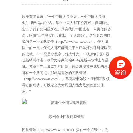
欧美有句谚语：“一个中国人是条龙，三个中国人是条
虫”。听到这样的话，每个中国人都不会高兴，但同样也
指出了我们的问题所在。其实我们中国也有一句类似的谚
语，叫做“三个臭皮匠，能抵一个诸葛亮”。这句名言同样
说的是一种
团队协作
（http://www.cw-sz.com/）。作为团
队中的一员，任何人都不能满足于自己单打独斗所能取得
的成就。“‘一’只是小数字，难为伟大。”《纽约时报》最
佳畅销书作者，领导力专家约翰•C•马克斯韦尔博士如是
说。考察世界上最成功的组织，你会发现其中成功的原因
都有一个共同点，那就是有效的
团队管理
（http://www.cw-sz.com/）。马克斯韦尔说：“所谓团队领
导者的成功，可以定义为对周围人能力最大程度的使
用。”
苏州企业团队建设管理
团队管理
（http://www.cw-sz.com/）指在一个组织中，依