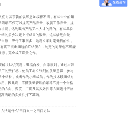
训
化、程式化使人们对其宗旨的认识愈加模糊不清，有些企业的领
小组活动不仅可以提高产品质量、改善工作质量、提
造才能，达到既出产品又出人才的目的。有些单位
小组的多少决定上报成果的数量。这些缺乏自觉、
于自愿，应付了事居多，选题立项时毫无目的性，
没有真正找出问题的症结所在，制定的对策也不可能
资源，完全成了应景之作。
立小组前首先要解决认识问题，遵循自发、自愿原则，通过加强
员工的责任感，使员工树立强烈的质量意识、参与
小组小组长，或者作为小组成员，作为技术顾问或方
作用。因此说，不懂质量管理的领导不是一个合格
动的方向、深度、广度及其实效性等方面进行严格
提高活动的实效性打下基础。
口方法是什么?田口玄一之田口方法