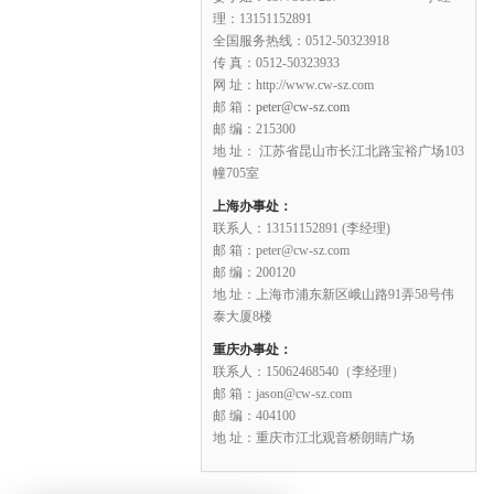
理：13151152891
全国服务热线：0512-50323918
传 真：0512-50323933
网 址：http://www.cw-sz.com
邮 箱：
peter@cw-sz.com
邮 编：215300
地 址： 江苏省昆山市长江北路宝裕广场103
幢705室
上海办事处：
联系人：13151152891 (李经理)
邮 箱：peter@cw-sz.com
邮 编：200120
地 址：上海市浦东新区峨山路91弄58号伟
泰大厦8楼
重庆办事处：
联系人：15062468540（李经理）
邮 箱：jason@cw-sz.com
邮 编：404100
地 址：重庆市江北观音桥朗睛广场