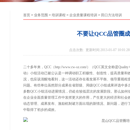
首页
>
业务范围
>
培训课程
>
企业质量课程培训
>
田口方法培训
不要让QCC品管圈成
点击次数:
更新时间:2013-01-07 10:01:28
二十多年来，
QCC
（http://www.cw-sz.com/）（QCC英文全称是Qual
动）小组活动已被公认是一种调动职工积极性、创造性，提高质量和效
况，也应该清醒地看到，这一活动还存在着发展不平衡、领导重视程
问题。有些单位虽然部分成果在省部级、局级QCC小组成果评选中多
多数QCC小组活动进展情况，仍处在较低层次的发展阶段。那么如何
在企业全面质量管理工作中发挥更大的作用，产生更大的经济和社会效
动态管理、成果发布、激励机制诸方面出现的新情况、新问题，进行
中取得了初步的成效。