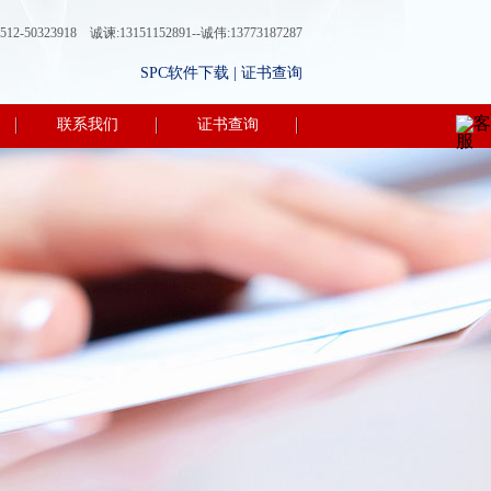
50323918 诚谏:13151152891--诚伟:13773187287
SPC软件下载
|
证书查询
联系我们
证书查询