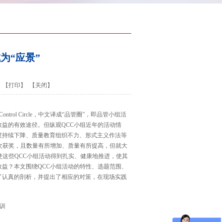
为“应景”
【打印】
【关闭】
ity Control Circle，中文译成“品管圈”，即品管小组活
益的有效途径。但纵观QCC小组近年的活动情
度持续下降、质量教育组织不力、形式主义作法等
次获奖，且数量有所增加、质量有所提高，但就大
使这些QCC小组活动得到扎实、健康地推进，使其
益？本文围绕QCC小组活动的特性、选题范围、
了认真的剖析，并提出了相应的对策，在现场实践