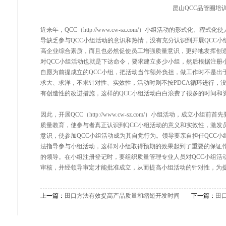
昆山QCC品管圈培
近来年，
QCC
（http://www.cw-sz.com/）小组活动的形式
导缺乏参与QCC小组活动的意识和热情，没有充分认识到开展QCC
高企业综合素质，而且也必然促使员工增强质量意识，更好地发挥创
对QCC小组活动也就是下达命令，要求建立多少小组，然后根据注册
自愿为前提成立的QCC小组，把活动当作额外负担，做工作时不是出
求大、求洋，不求针对性、实效性，活动时则不按PDCA循环进行，
有创造性的改进措施，这样的QCC小组活动白白浪费了很多的时间和
因此，开展
QCC
（http://www.cw-sz.com/）小组活动，成
质量教育，使参与者真正认识到QCC小组活动的意义和实效性，激发
意识，使参加QCC小组活动成为其自觉行为。领导要亲自担任QCC
法指导参与小组活动，这样对小组取得预期的效果起到了重要的保证
的领导。在小组注册登记时，要组织质量管理专业人员对QCC小组活
审核，并经领导审定才能批准成立，从而提高小组活动的针对性，为
上一篇：
田口方法有效提高产品质量和缩短开发时间
下一篇：
田