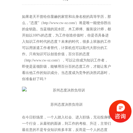
如果老天不曾给你显赫的家世和出身名校的高等学历，那
么，“
态度
”（http://www.cw-sz.com/）将是唯一能使你胜出
的金钥匙。当蓝领的泥水匠、木工师傅、服装设计师，都
开始以100%的态度，为工作创造价值时，你是否具备进
入知识工作时代的态度？未来的时代，很多上班族的工作
可以用派遣工作者替代，计算机也可以取代大部分的工
作。只有知识可以创造价值，百分百的态度
（http://www.cw-sz.com/），可以让你成为知识工作者，
即使是蓝领阶级，能够用百分百的态度工作，才能让客户
看出他工作的知识成分。当态度成为竞争的决胜武器时，
你准备好了吗？
苏州态度决胜负培训
在今日职场里，一个人踏入社会、进入职场，无论投身哪
一个行业，从最初的面谈，到工作的考核、升迁，主管们
最在意的不是专业知识有多丰富，反而是一个人的
态度