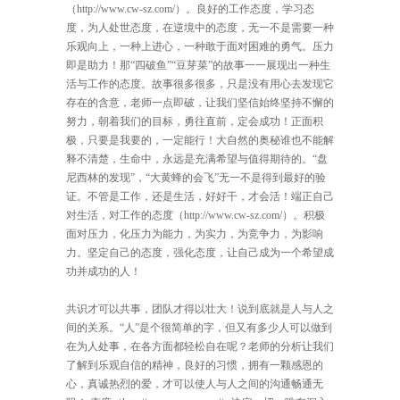
（http://www.cw-sz.com/）。良好的工作态度，学习态
度，为人处世态度，在逆境中的态度，无一不是需要一种
乐观向上，一种上进心，一种敢于面对困难的勇气。压力
即是助力！那“四破鱼”“豆芽菜”的故事一一展现出一种生
活与工作的态度。故事很多很多，只是没有用心去发现它
存在的含意，老师一点即破，让我们坚信始终坚持不懈的
努力，朝着我们的目标，勇往直前，定会成功！正面积
极，只要是我要的，一定能行！大自然的奥秘谁也不能解
释不清楚，生命中，永远是充满希望与值得期待的。“盘
尼西林的发现”，“大黄蜂的会飞”无一不是得到最好的验
证。不管是工作，还是生活，好好干，才会活！端正自己
对生活，对工作的态度（http://www.cw-sz.com/）。积极
面对压力，化压力为能力，为实力，为竞争力，为影响
力。坚定自己的态度，强化态度，让自己成为一个希望成
功并成功的人！
共识才可以共事，团队才得以壮大！说到底就是人与人之
间的关系。“人”是个很简单的字，但又有多少人可以做到
在为人处事，在各方面都轻松自在呢？老师的分析让我们
了解到乐观自信的精神，良好的习惯，拥有一颗感恩的
心，真诚热烈的爱，才可以使人与人之间的沟通畅通无