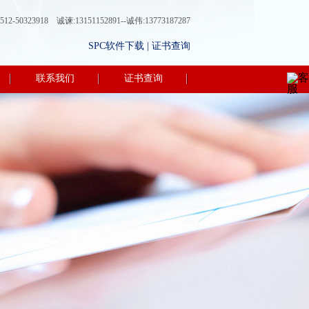
50323918 诚谏:13151152891--诚伟:13773187287
SPC软件下载
|
证书查询
联系我们
证书查询