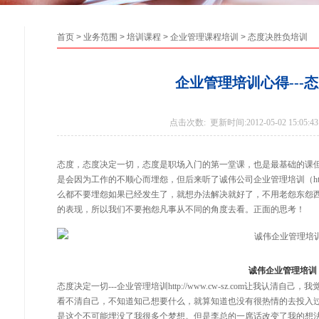
首页
>
业务范围
>
培训课程
>
企业管理课程培训
>
态度决胜负培训
企业管理培训心得---
点击次数:
更新时间:2012-05-02 15:05:43
态度，态度决定一切，态度是职场入门的第一堂课，也是最基础的课
是会因为工作的不顺心而埋怨，但后来听了诚伟公司
企业管理培训
（
h
么都不要埋怨如果已经发生了，就想办法解决就好了，不用老怨东怨
的表现，所以我们不要抱怨凡事从不同的角度去看。正面的思考！
诚伟企业管理培训
态度决定一切
---企业管理培训
http://www.cw-sz.com
让我认清自己，我
看不清自己，不知道知己想要什么，就算知道也没有很热情的去投入
是这个不可能埋没了我很多个梦想。但是李总的一席话改变了我的想