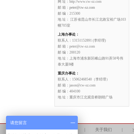
网 址：http://www.cw-sz.com
邮 箱：
peter@cw-sz.com
邮 编：215300
地 址： 江苏省昆山市长江北路宝裕广场103
幢705室
上海办事处：
联系人：13151152891 (李经理)
邮 箱：peter@cw-sz.com
邮 编：200120
地 址：上海市浦东新区峨山路91弄58号伟
泰大厦8楼
重庆办事处：
联系人：15062468540（李经理）
邮 箱：jason@cw-sz.com
邮 编：404100
地 址：重庆市江北观音桥朗睛广场
请您留言
首页
|
关于我们
|