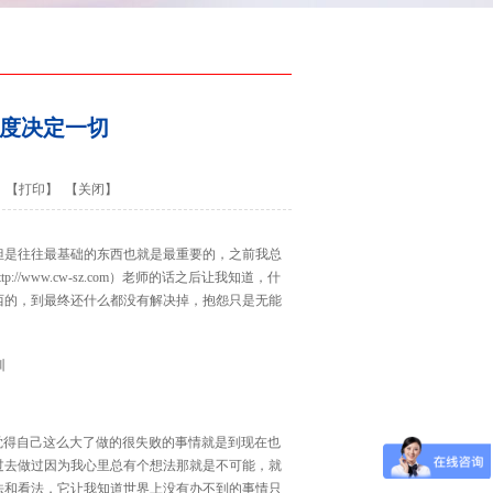
态度决定一切
【打印】
【关闭】
但是往往最基础的东西也就是最重要的，之前我总
ttp://www.cw-sz.com
）老师的话之后让我知道，什
西的，到最终还什么都没有解决掉，抱怨只是无能
觉得自己这么大了做的很失败的事情就是到现在也
过去做过因为我心里总有个想法那就是不可能，就
法和看法，它让我知道世界上没有办不到的事情只